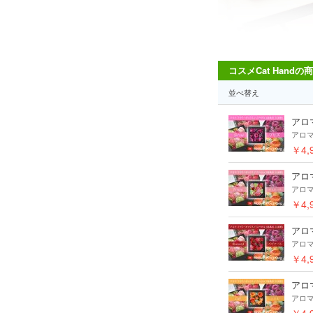
コスメCat Handの
並べ替え
アロ
アロ
￥4,
アロ
アロ
￥4,
アロ
アロ
￥4,
アロ
アロ
￥4,